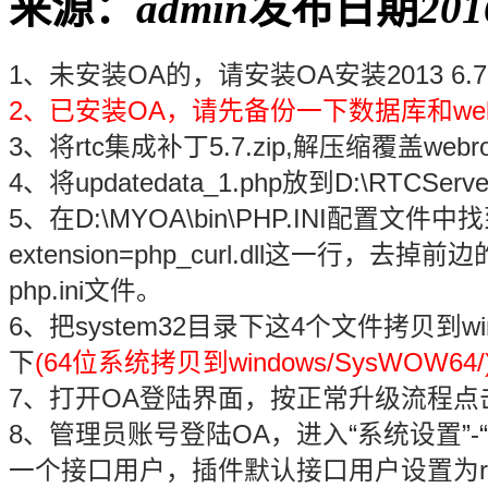
来源：
admin
发布日期
201
1、未安装OA的，请安装OA安装2013 6.7.
2、已安装OA，请先备份一下数据库和webr
3、将rtc集成补丁5.7.zip,解压缩覆盖web
4、将updatedata_1.php放到D:\RTCServ
5、在D:\MYOA\bin\PHP.INI配置文件中
extension=php_curl.dll这一行，去掉
php.ini文件。
6、把system32目录下这4个文件拷贝到wind
下
(64位系统拷贝到windows/SysWOW64/
7、打开OA登陆界面，按正常升级流程
8、管理员账号登陆OA，进入“系统设置”-
一个接口用户，插件默认接口用户设置为rtc