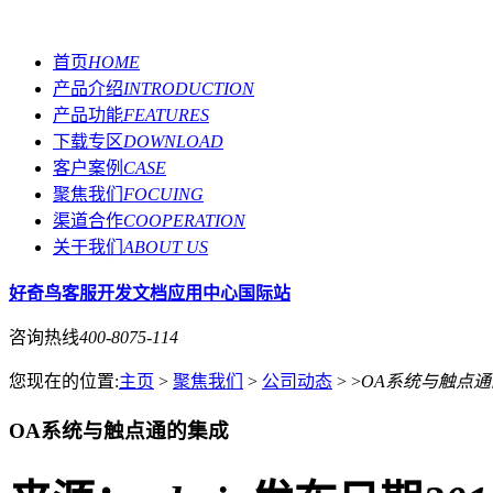
首页
HOME
产品介绍
INTRODUCTION
产品功能
FEATURES
下载专区
DOWNLOAD
客户案例
CASE
聚焦我们
FOCUING
渠道合作
COOPERATION
关于我们
ABOUT US
好奇鸟客服
开发文档
应用中心
国际站
咨询热线
400-8075-114
您现在的位置:
主页
>
聚焦我们
>
公司动态
> >
OA系统与触点
OA系统与触点通的集成