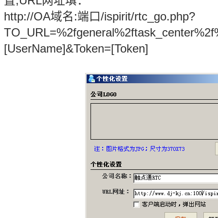
置,URL网址填：
http://OA域名:端口/ispirit/rtc_go.php?
TO_URL=%2fgeneral%2ftask_center%
[UserName]&Token=[Token]