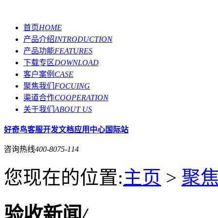
首页
HOME
产品介绍
INTRODUCTION
产品功能
FEATURES
下载专区
DOWNLOAD
客户案例
CASE
聚焦我们
FOCUING
渠道合作
COOPERATION
关于我们
ABOUT US
好奇鸟客服
开发文档
应用中心
国际站
咨询热线
400-8075-114
您现在的位置:
主页
>
聚
验收新闻
/