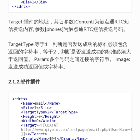
<
Bie
>
1
</
Bie
>
</
cdrtx
>
Target:插件的地址，其它参数[Content]为触点通RTC短
信发送内容, 参数[phones]为触点通RTC短信发送号码。
TargetType:等于1，判断是否发送成功的标准必须包含
返回的字符串，等于2，判断是否发送成功的标准必须大
于返回值。 Param:多个号码之间连接的字符串。 Image:
发送成功返回值或字符串。
2.1.2.邮件插件
<
cdrtx
>
<
Name
>
email
</
Name
>
<
Site
>
1
</
Site
>
<
TargetType
>
2
</
TargetType
>
<
Height
>
0
</
Height
>
<
Width
>
0
</
Width
>
<
Target
>
<![CDATA[

    http://www.qiyeim.com/testpage/email.php?UserName=[User
    ]]>
</
Target
>
<
DisplayName
>
邮件
</
DisplayName
>