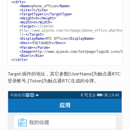
<
cdrtx
>
<
Name
>
phone_office
</
Name
>
<
Site
>
7
</
Site
>
<
TargetType
>
1
</
TargetType
>
<
Height
>
0
</
Height
>
<
Width
>
0
</
Width
>
<
Target
>
<![CDATA[

    http://www.qiyeim.com/testpage/phone_office.php?UserNam
    ]]>
</
Target
>
<
DisplayName
>
RTC Office
</
DisplayName
>
<
Desc
>
手机Tab插件
</
Desc
>
<
Param
>
</
Param
>
<
Image
>
http://www.qiyeim.com/testpage/logo16.ico
</
Imag
<
Bie
>
1
</
Bie
>
</
cdrtx
>
Target:插件的地址，其它参数[UserName]为触点通RTC
登录帐号, [Token]为触点通RTC生成的令牌。