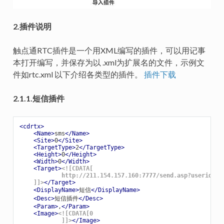
2.插件说明
触点通RTC插件是一个用XML编写的插件，可以用记事
本打开编写，并保存为以 .xml为扩展名的文件，示例文
件如rtc.xml 以下介绍各类型的插件。
插件下载
2.1.1.短信插件
<
cdrtx
>
<
Name
>
sms
</
Name
>
<
Site
>
0
</
Site
>
<
TargetType
>
2
</
TargetType
>
<
Height
>
0
</
Height
>
<
Width
>
0
</
Width
>
<
Target
>
<![CDATA[

            http://211.154.157.160:7777/send.asp?userid=14
    ]]>
</
Target
>
<
DisplayName
>
短信
</
DisplayName
>
<
Desc
>
短信插件
</
Desc
>
<
Param
>
,
</
Param
>
<
Image
>
<![CDATA[0

            ]]>
</
Image
>