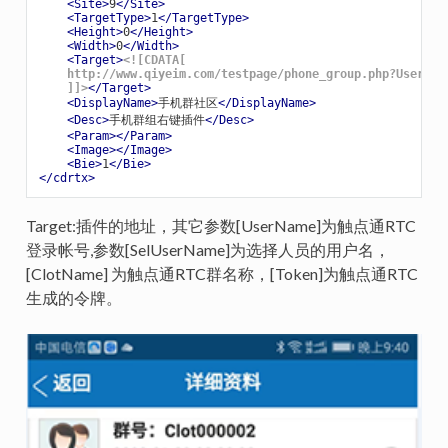
<
Site
>
9
</
Site
>
<
TargetType
>
1
</
TargetType
>
<
Height
>
0
</
Height
>
<
Width
>
0
</
Width
>
<
Target
>
<![CDATA[

    http://www.qiyeim.com/testpage/phone_group.php?UserNam
    ]]>
</
Target
>
<
DisplayName
>
手机群社区
</
DisplayName
>
<
Desc
>
手机群组右键插件
</
Desc
>
<
Param
>
</
Param
>
<
Image
>
</
Image
>
<
Bie
>
1
</
Bie
>
</
cdrtx
>
Target:插件的地址，其它参数[UserName]为触点通RTC
登录帐号,参数[SelUserName]为选择人员的用户名，
[ClotName] 为触点通RTC群名称，[Token]为触点通RTC
生成的令牌。