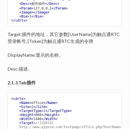
<
Desc
>
邮件插件
</
Desc
>
<
Param
>
127.0.0.1
</
Param
>
<
Image
>
</
Image
>
<
Bie
>
1
</
Bie
>
</
cdrtx
>
Target:插件的地址，其它参数[UserName]为触点通RTC
登录帐号, [Token]为触点通RTC生成的令牌
DisplayName:显示的名称。
Desc:描述。
2.1.3.Tab插件
<
cdrtx
>
<
Name
>
office
</
Name
>
<
Site
>
2
</
Site
>
<
TargetType
>
1
</
TargetType
>
<
Height
>
868
</
Height
>
<
Width
>
1440
</
Width
>
<
Target
>
<![CDATA[

    http://www.qiyeim.com/testpage/office.php?UserName=[Use