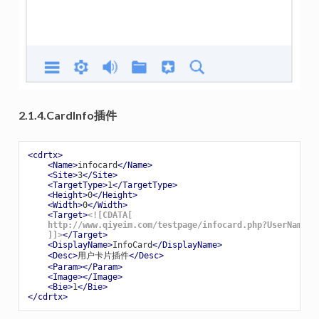
2.1.4.CardInfo插件
<
cdrtx
>
<
Name
>
infocard
</
Name
>
<
Site
>
3
</
Site
>
<
TargetType
>
1
</
TargetType
>
<
Height
>
0
</
Height
>
<
Width
>
0
</
Width
>
<
Target
>
<![CDATA[

    http://www.qiyeim.com/testpage/infocard.php?UserName=[
    ]]>
</
Target
>
<
DisplayName
>
InfoCard
</
DisplayName
>
<
Desc
>
用户卡片插件
</
Desc
>
<
Param
>
</
Param
>
<
Image
>
</
Image
>
<
Bie
>
1
</
Bie
>
</
cdrtx
>