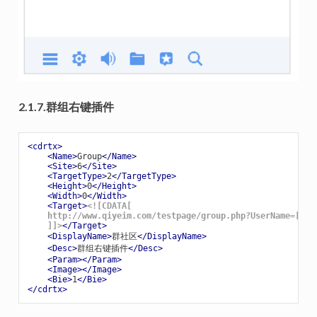
2.1.7.群组右键插件
<
cdrtx
>
<
Name
>
Group
</
Name
>
<
Site
>
6
</
Site
>
<
TargetType
>
2
</
TargetType
>
<
Height
>
0
</
Height
>
<
Width
>
0
</
Width
>
<
Target
>
<![CDATA[

    http://www.qiyeim.com/testpage/group.php?UserName=[Use
    ]]>
</
Target
>
<
DisplayName
>
群社区
</
DisplayName
>
<
Desc
>
群组右键插件
</
Desc
>
<
Param
>
</
Param
>
<
Image
>
</
Image
>
<
Bie
>
1
</
Bie
>
</
cdrtx
>