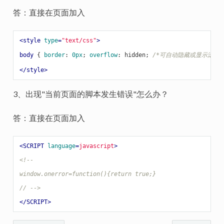
答：直接在页面加入
<
style
type
=
"text/css"
>
body
{ 
border
:
0px
; 
overflow
:
 hidden
; 
/*可自动隐藏或显示滚动条；
</
style
>
3、出现"当前页面的脚本发生错误"怎么办？
答：直接在页面加入
<
SCRIPT
language
=
javascript
>
<!--

window.onerror=function(){return true;}

// -->
</
SCRIPT
>