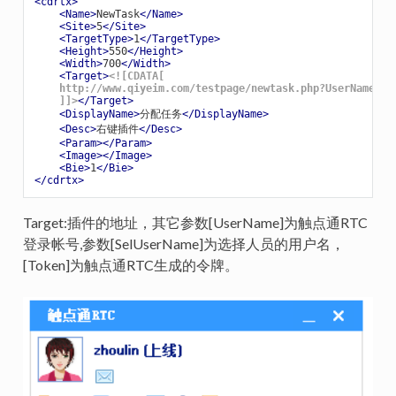
<
cdrtx
>
<
Name
>
NewTask
</
Name
>
<
Site
>
5
</
Site
>
<
TargetType
>
1
</
TargetType
>
<
Height
>
550
</
Height
>
<
Width
>
700
</
Width
>
<
Target
>
<![CDATA[

    http://www.qiyeim.com/testpage/newtask.php?UserName=[U
    ]]>
</
Target
>
<
DisplayName
>
分配任务
</
DisplayName
>
<
Desc
>
右键插件
</
Desc
>
<
Param
>
</
Param
>
<
Image
>
</
Image
>
<
Bie
>
1
</
Bie
>
</
cdrtx
>
Target:插件的地址，其它参数[UserName]为触点通RTC
登录帐号,参数[SelUserName]为选择人员的用户名，
[Token]为触点通RTC生成的令牌。