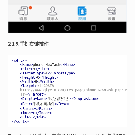
2.1.9.手机右键插件
<
cdrtx
>
<
Name
>
phone_NewTask
</
Name
>
<
Site
>
8
</
Site
>
<
TargetType
>
1
</
TargetType
>
<
Height
>
0
</
Height
>
<
Width
>
0
</
Width
>
<
Target
>
<![CDATA[

    http://www.qiyeim.com/testpage/phone_NewTask.php?UserN
    ]]>
</
Target
>
<
DisplayName
>
手机分配任务
</
DisplayName
>
<
Desc
>
手机右键插件
</
Desc
>
<
Param
>
</
Param
>
<
Image
>
</
Image
>
<
Bie
>
1
</
Bie
>
</
cdrtx
>