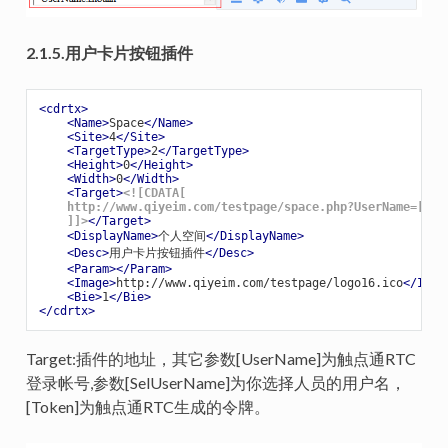
2.1.5.用户卡片按钮插件
<
cdrtx
>
<
Name
>
Space
</
Name
>
<
Site
>
4
</
Site
>
<
TargetType
>
2
</
TargetType
>
<
Height
>
0
</
Height
>
<
Width
>
0
</
Width
>
<
Target
>
<![CDATA[

    http://www.qiyeim.com/testpage/space.php?UserName=[Use
    ]]>
</
Target
>
<
DisplayName
>
个人空间
</
DisplayName
>
<
Desc
>
用户卡片按钮插件
</
Desc
>
<
Param
>
</
Param
>
<
Image
>
http://www.qiyeim.com/testpage/logo16.ico
</
Imag
<
Bie
>
1
</
Bie
>
</
cdrtx
>
Target:插件的地址，其它参数[UserName]为触点通RTC
登录帐号,参数[SelUserName]为你选择人员的用户名，
[Token]为触点通RTC生成的令牌。