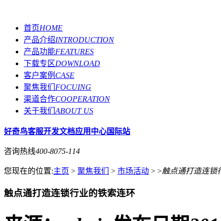
首页
HOME
产品介绍
INTRODUCTION
产品功能
FEATURES
下载专区
DOWNLOAD
客户案例
CASE
聚焦我们
FOCUING
渠道合作
COOPERATION
关于我们
ABOUT US
好奇鸟客服
开发文档
应用中心
国际站
咨询热线
400-8075-114
您现在的位置:
主页
>
聚焦我们
>
市场活动
> >
触点通打造连锁
触点通打造连锁行业的铁索连环